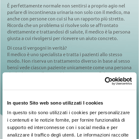
È perfettamente normale non sentirsi a proprio agio nel
parlare di incontinenza urinaria non solo con il medico, ma
anche con persone con cui si ha un rapporto più stretto.
Ricorda che un problema si risolve solo se affrontato
direttamente e trattandosi di salute, il medico è la persona
giusta a cui rivolgersi per ricevere un aiuto concreto.
Di cosa ti vergogni in verità?
Il medico è uno specialista e tratta i pazienti allo stesso
modo. Non riserva un trattamento diverso in base al sesso
bensì vede ciascun paziente unicamente come una persona
che ha bisogno d’aiuto ed è tuo amico e confidente.
È bene anche sapere che un medico visita un gran numero
di pazienti di qualunque età con sintomi simili o persino
più gravi, perché essere incontinenti può capitare ad ogni
età.
In questo Sito web sono utilizzati I cookies
Prima consulti uno specialista, prima trovi una soluzione;
In questo sito sono utilizzati i cookies per personalizzare
non lasciarti sopraffare da preoccupazioni ma concentrati
i contenuti e le notizie fornite, per fornire funzionalità di
solo sulla scelta del medico giusto.
supporto ed interconnesse con i social media e per
analizzare il traffico degli utenti. Le informazioni raccolte