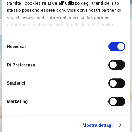
Ritorna agli articoli
tramite i cookies relative all’ utilizzo degli utenti del sito
stesso possono essere condivise con i nostri partner di
social media, pubblicità e dati analitici; tali partner
potrebbero combinare i dati raccolti dal sito con altre
informazioni che gli utenti stessi hanno già condiviso con
essi o che loro già possiedono in quanto l’utente ha
Selezione
utilizzato uno o più dei loro servizi.
Necessari
del
consenso
Di Preferenza
Statistici
Marketing
Mostra dettagli