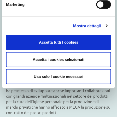
Marketing
MEGA Disposables è anche un partner strategico per i
rivenditori, sia in Grecia che all’estero, così come per i
Mostra dettagli
fornitori e per i collaboratori aziendali (, definendo
standard sempre più elevati e puntando ad offrire sempre
di più). Qualità eccellente, design innovativo del prodotto,
Accetta tutti I cookies
proprietà eccezionali sulla pelle e rispetto delle esigenze
del consumatore sono per MEGA tutti “ingredienti”
necessari perché un prodotto possa definirsi completo e
Accetta i cookies selezionati
perfettamente realizzato. Il forte impegno della MEGA nel
mantenimento di standard elevatissimi ha permesso
all’azienda di guadagnare la fiducia dei consumatori e di
Usa solo I cookie necessari
tutti i rivenditori tanto in Grecia quanto all’estero, sia per i
prodotti di marca propria che per i marchi privati. Tutto ciò
ha permesso di sviluppare anche importanti collaborazioni
con grandi aziende multinazionali nel settore dei prodotti
per la cura dell’igiene personale per la produzione di
marchi privati che hanno affidato a MEGA la produzione su
contratto dei propri prodotti.