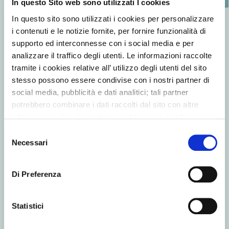
In questo Sito web sono utilizzati I cookies
In questo sito sono utilizzati i cookies per personalizzare
i contenuti e le notizie fornite, per fornire funzionalità di
supporto ed interconnesse con i social media e per
La MEGA non smette mai di investire in ricerca e sviluppo
analizzare il traffico degli utenti. Le informazioni raccolte
per questo è sempre al passo con le tendenze e le esigenze
tramite i cookies relative all’ utilizzo degli utenti del sito
dei consumatori che costituiscono la guida per lo sviluppo
stesso possono essere condivise con i nostri partner di
di ogni nuovo prodotto. Investe costantemente non solo
social media, pubblicità e dati analitici; tali partner
in tecnologie all’avanguardia ed in apparecchiature per il
controllo della qualità, ma anche in personale esperto:
potrebbero combinare i dati raccolti dal sito con altre
MEGA infatti è oggi una preziosa combinazione tra
informazioni che gli utenti stessi hanno già condiviso con
tecnologia moderna ed eccellente know-how di settore.
essi o che loro già possiedono in quanto l’utente ha
Selezione
utilizzato uno o più dei loro servizi.
Necessari
del
consenso
Di Preferenza
Statistici