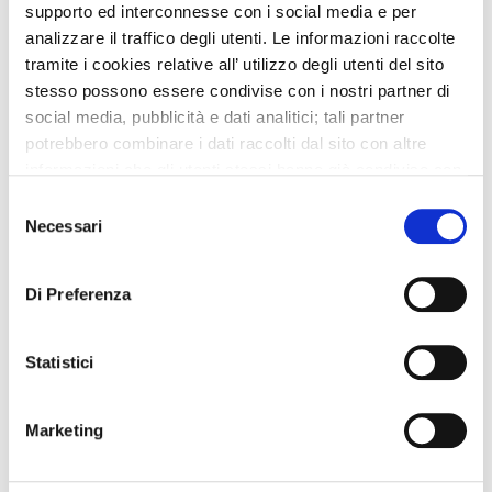
supporto ed interconnesse con i social media e per
analizzare il traffico degli utenti. Le informazioni raccolte
tramite i cookies relative all’ utilizzo degli utenti del sito
stesso possono essere condivise con i nostri partner di
social media, pubblicità e dati analitici; tali partner
potrebbero combinare i dati raccolti dal sito con altre
informazioni che gli utenti stessi hanno già condiviso con
essi o che loro già possiedono in quanto l’utente ha
Selezione
utilizzato uno o più dei loro servizi.
Necessari
del
Igiene del paziente
consenso
Di Preferenza
Prima di iniziare, assicuirarsi di avere a portata di
mano tutti gli articoli necessari per l’igiene personale.
Prima di lavare il paziente, proteggere il letto con una
Statistici
speciale copertura impermeabile. Iniziare la pulizia
lavando il viso, le orecchie e poi la gola. Continuare
lavando le braccia e il busto. Assicurarsi che tutte le
Marketing
parti del […]