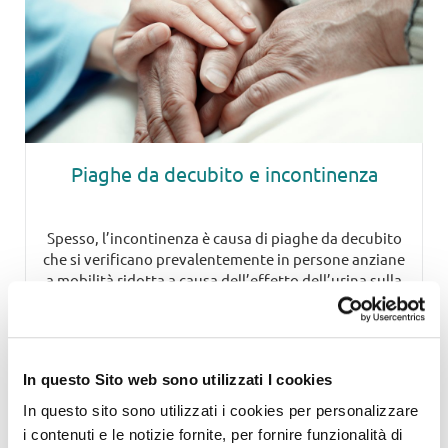
Piaghe da decubito e incontinenza
Spesso, l’incontinenza è causa di piaghe da decubito
che si verificano prevalentemente in persone anziane
a mobilità ridotta a causa dell’effetto dell’urina sulla
pelle. L’urina è composta per il 95% di acqua e per il
restante 5% da sostanze organiche, principalmente
urea. La pelle sana ha un pH compreso tra 5,4-5,9, cioè
è acida. Le […]
In questo Sito web sono utilizzati I cookies
Continua a leggere
In questo sito sono utilizzati i cookies per personalizzare
i contenuti e le notizie fornite, per fornire funzionalità di