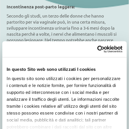
Incontinenza post-parto leggera:
Secondo gli studi, un terzo delle donne che hanno
partorito per via vaginale può, in una certa misura,
sviluppare incontinenza urinaria fino a 3-6 mesi dopo la
nascita perchè a volte, i nervi che alimentano i muscoli si
possono lesionare. Nel tempo potrebbe anche nascere
lentamente l’atrofia dei muscoli interessati; è per questo
che, a volte, l’incontinenza urinaria post-parto non si
manifesta subito dopo la nascita.
In ogni caso, che insorgano o meno i sintomi di
In questo Sito web sono utilizzati I cookies
incontinenza urinaria, si consiglia di consultare il proprio
In questo sito sono utilizzati i cookies per personalizzare
medico e di farsi consigliare dei prodotti speciali da usare
durante il periodo successivo alla nascita. Si tratta di
i contenuti e le notizie fornite, per fornire funzionalità di
assorbenti post-parto appositamente progettati per
supporto ed interconnesse con i social media e per
garantire una maggiore assorbenza dei liquidi (urina,
analizzare il traffico degli utenti. Le informazioni raccolte
sangue dovuto alle condizioni post-parto, ecc.) e
tramite i cookies relative all’ utilizzo degli utenti del sito
controllare gli odori . Usare assprbenti post parto IASI ti
stesso possono essere condivise con i nostri partner di
darà tutta la protezione igienica di cui hai bisogno in un
social media, pubblicità e dati analitici; tali partner
momento delicato come questo!
potrebbero combinare i dati raccolti dal sito con altre