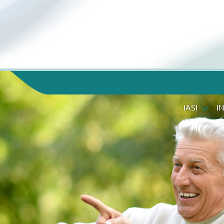
IASI
I