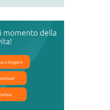
i momento della
vita!
ua a leggere
wnload
tampa