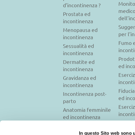
Monito
d’incontinenza ?
medic
Prostata ed
dell’i
incontinenza
Sugger
Menopausa ed
per l’i
incontinenza
Fumo 
Sessualità ed
incont
incontinenza
Prodot
Dermatite ed
ed inc
incontinenza
Eserciz
Gravidanza ed
incont
incontinenza
Fiducia
Incontinenza post-
ed inc
parto
Eserciz
Anatomia femminile
incont
ed incontinenza
Test per
diagnosticare
In questo Sito web sono ut