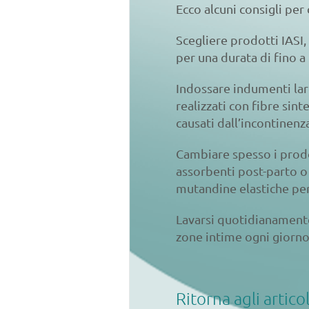
Ecco alcuni consigli per 
Scegliere prodotti IASI,
per una durata di fino a 
Indossare indumenti larg
realizzati con fibre sin
causati dall’incontinen
Cambiare spesso i prodot
assorbenti post-parto o 
mutandine elastiche per
Lavarsi quotidianamente 
zone intime ogni giorno
Ritorna agli artico