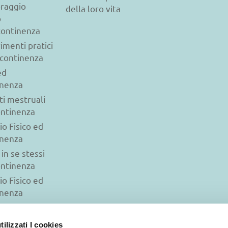
raggio
della loro vita
o
ncontinenza
imenti pratici
ncontinenza
ed
inenza
ti mestruali
ontinenza
io Fisico ed
inenza
 in se stessi
ontinenza
io Fisico ed
inenza
ilizzati I cookies