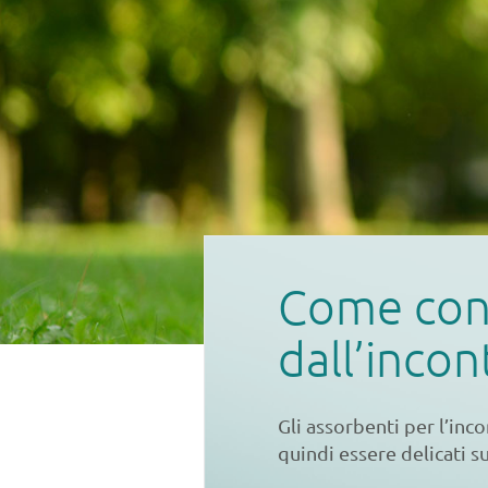
Come contr
dall’incon
Gli assorbenti per l’in
quindi essere delicati su