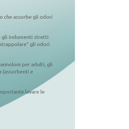
lo che assorbe gli odori
 gli indumenti stretti
ntrappolare” gli odori
annoloni per adulti, gli
a (assorbenti e
importante lavare le