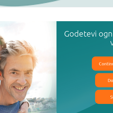
Godetevi ogn
Contin
Do
S