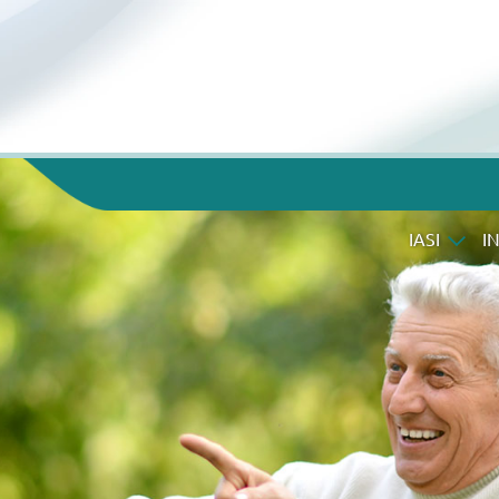
IASI
I