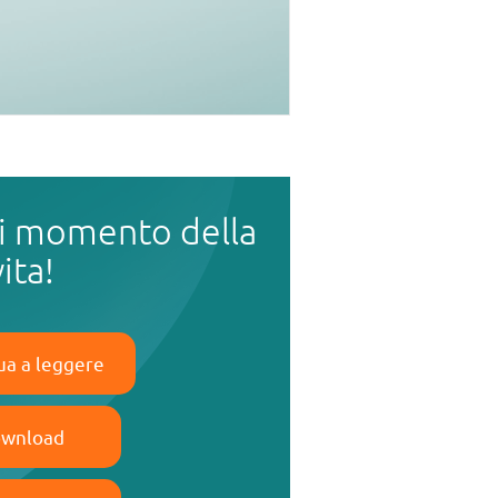
i momento della
vita!
ua a leggere
wnload