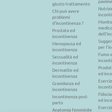
pavime
giusto trattamento
Nutriz
Chi può avere
incont
problemi
Monito
d’incontinenza ?
medic
Prostata ed
dell’i
incontinenza
Sugger
Menopausa ed
per l’i
incontinenza
Fumo 
Sessualità ed
incont
incontinenza
Prodot
Dermatite ed
ed inc
incontinenza
Eserciz
Gravidanza ed
incont
incontinenza
Fiducia
Incontinenza post-
ed inc
parto
Eserciz
Anatomia femminile