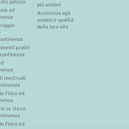
nto pelvico
più anziani
ione ed
Assistenza agli
inenza
anziani e qualità
raggio
della loro vita
o
ncontinenza
imenti pratici
ncontinenza
ed
inenza
ti mestruali
ontinenza
io Fisico ed
inenza
 in se stessi
ontinenza
io Fisico ed