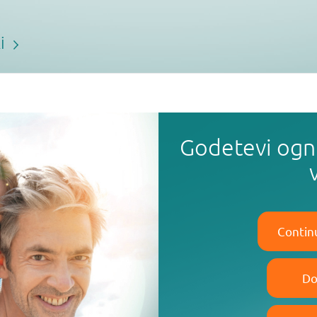
li
Godetevi ogn
Contin
Do