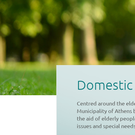
Domestic
Centred around the eld
Municipality of Athens 
the aid of elderly peop
issues and special needs