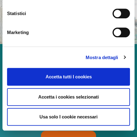
Statistici
Marketing
Mostra dettagli
Godetevi ogni momento
della vita!
Accetta tutti I cookies
Accetta i cookies selezionati
Continua a leggere
Usa solo I cookie necessari
Download