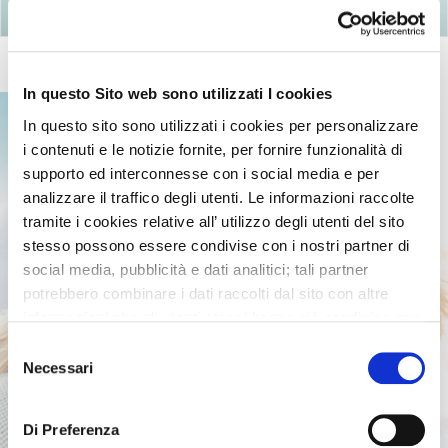
In questo Sito web sono utilizzati I cookies
In questo sito sono utilizzati i cookies per personalizzare
i contenuti e le notizie fornite, per fornire funzionalità di
supporto ed interconnesse con i social media e per
analizzare il traffico degli utenti. Le informazioni raccolte
tramite i cookies relative all’ utilizzo degli utenti del sito
stesso possono essere condivise con i nostri partner di
social media, pubblicità e dati analitici; tali partner
potrebbero combinare i dati raccolti dal sito con altre
informazioni che gli utenti stessi hanno già condiviso con
essi o che loro già possiedono in quanto l’utente ha
Selezione
utilizzato uno o più dei loro servizi.
Necessari
del
consenso
Di Preferenza