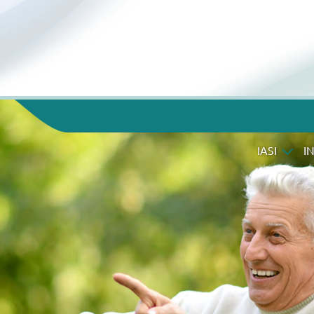
IASI
I