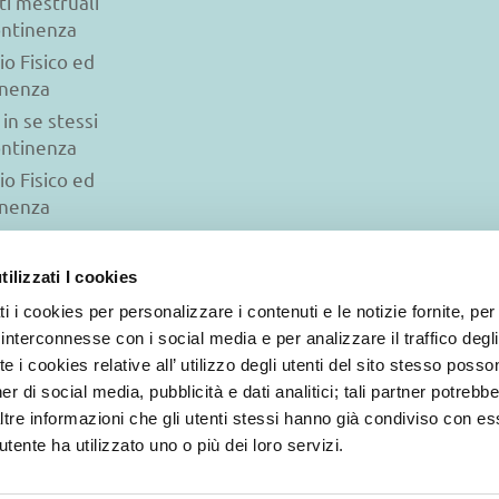
ti mestruali
ontinenza
io Fisico ed
inenza
 in se stessi
ontinenza
io Fisico ed
inenza
ilizzati I cookies
ti i cookies per personalizzare i contenuti e le notizie fornite, per
interconnesse con i social media e per analizzare il traffico degli
e i cookies relative all’ utilizzo degli utenti del sito stesso poss
er di social media, pubblicità e dati analitici; tali partner potreb
© 2026 Iasi Inco. Tutti i diritti sono riservati
 altre informazioni che gli utenti stessi hanno già condiviso con es
|
Politica e gestione dei Cookie
|
Privacy e trattamento dati pers
tente ha utilizzato uno o più dei loro servizi.