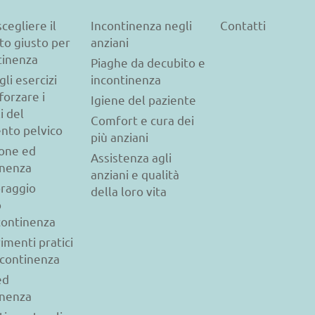
cegliere il
Incontinenza negli
Contatti
to giusto per
anziani
tinenza
Piaghe da decubito e
gli esercizi
incontinenza
forzare i
Igiene del paziente
i del
Comfort e cura dei
nto pelvico
più anziani
ione ed
Assistenza agli
inenza
anziani e qualità
raggio
della loro vita
o
ncontinenza
imenti pratici
ncontinenza
ed
inenza