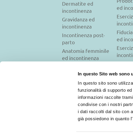
Prodot
Dermatite ed
ed inc
incontinenza
Eserciz
Gravidanza ed
incont
incontinenza
Fiducia
Incontinenza post-
ed inc
parto
Eserciz
Anatomia femminile
incont
ed incontinenza
Test per
diagnosticare
In questo Sito web sono ut
l’incontinenza
In questo sito sono utilizza
Psicologia ed
funzionalità di supporto ed 
incontinenza
informazioni raccolte tramit
condivise con i nostri partn
i dati raccolti dal sito con
Termini e condizioni d'uso
già possiedono in quanto l’u