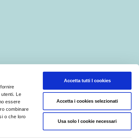
Accetta tutti I cookies
 fornire
 utenti. Le
Accetta i cookies selezionati
ono essere
bero combinare
si o che loro
Usa solo I cookie necessari
onali
|
Gestisci i cookies