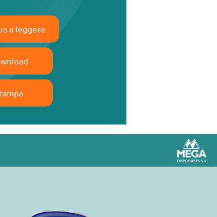
ua a leggere
wnload
tampa