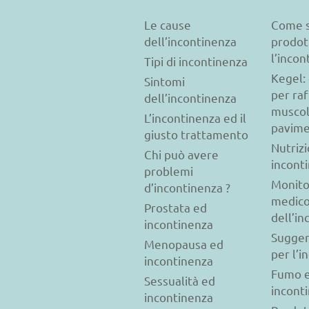
Le cause
Come s
dell’incontinenza
prodot
l’incon
Tipi di incontinenza
Kegel: 
Sintomi
per raf
dell’incontinenza
muscol
L’incontinenza ed il
pavime
giusto trattamento
Nutriz
Chi può avere
incont
problemi
Monito
d’incontinenza ?
medic
Prostata ed
dell’i
incontinenza
Sugger
Menopausa ed
per l’i
incontinenza
Fumo 
Sessualità ed
incont
incontinenza