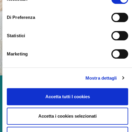
del
consenso
Di Preferenza
Statistici
Marketing
Mostra dettagli
Godetevi ogni momento
Accetta tutti I cookies
della vita!
Accetta i cookies selezionati
Continua a leggere