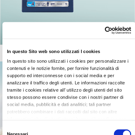
Ritorna agli articoli
In questo Sito web sono utilizzati I cookies
In questo sito sono utilizzati i cookies per personalizzare i
contenuti e le notizie fornite, per fornire funzionalità di
supporto ed interconnesse con i social media e per
analizzare il traffico degli utenti. Le informazioni raccolte
tramite i cookies relative all’ utilizzo degli utenti del sito
stesso possono essere condivise con i nostri partner di
social media, pubblicità e dati analitici; tali partner
potrebbero combinare i dati raccolti dal sito con altre
informazioni che gli utenti stessi hanno già condiviso con
essi o che loro già possiedono in quanto l’utente ha
Selezione
utilizzato uno o più dei loro servizi.
Necessari