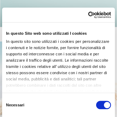
Ritorna agli articoli
In questo Sito web sono utilizzati I cookies
In questo sito sono utilizzati i cookies per personalizzare
i contenuti e le notizie fornite, per fornire funzionalità di
supporto ed interconnesse con i social media e per
analizzare il traffico degli utenti. Le informazioni raccolte
tramite i cookies relative all’ utilizzo degli utenti del sito
stesso possono essere condivise con i nostri partner di
social media, pubblicità e dati analitici; tali partner
potrebbero combinare i dati raccolti dal sito con altre
informazioni che gli utenti stessi hanno già condiviso con
essi o che loro già possiedono in quanto l’utente ha
Selezione
utilizzato uno o più dei loro servizi.
Necessari
del
consenso