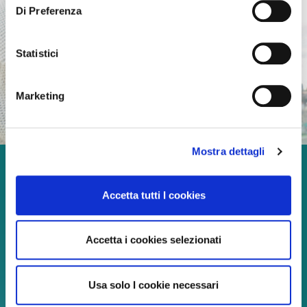
Di Preferenza
Statistici
Marketing
Mostra dettagli
Godetevi ogni momento
Accetta tutti I cookies
della vita!
Accetta i cookies selezionati
Continua a leggere
Usa solo I cookie necessari