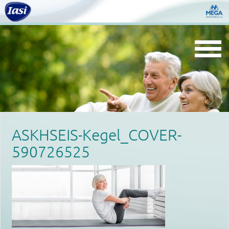
Togg
navi
ASKHSEIS-Kegel_COVER-
590726525