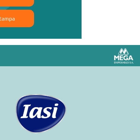
tampa