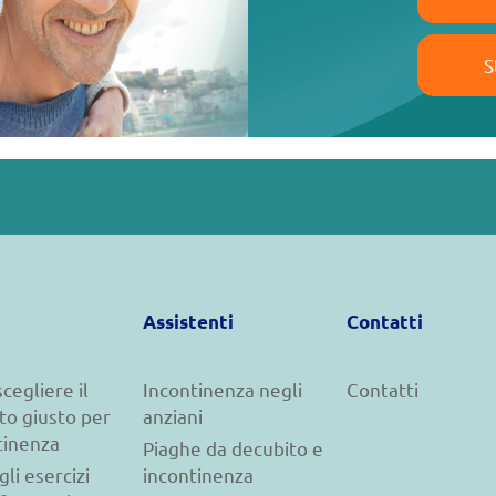
S
Assistenti
Contatti
cegliere il
Incontinenza negli
Contatti
to giusto per
anziani
tinenza
Piaghe da decubito e
gli esercizi
incontinenza