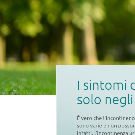
I sintomi 
solo negli
È vero che l’incontinenz
sono varie e non posson
Infatti, l’incontinenza