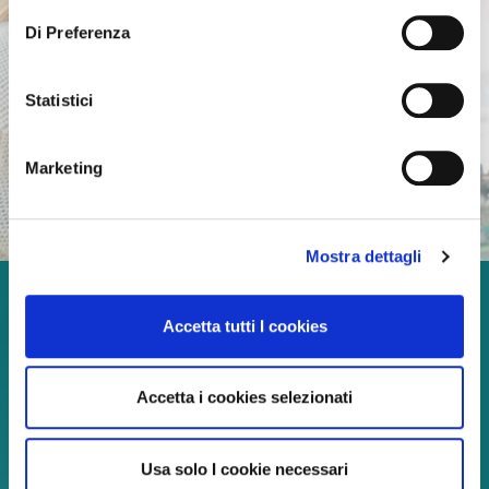
Di Preferenza
Statistici
Marketing
Mostra dettagli
Godetevi ogni momento
Accetta tutti I cookies
della vita!
Accetta i cookies selezionati
Continua a leggere
Usa solo I cookie necessari