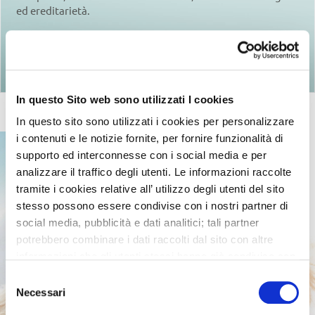
ed ereditarietà.
Ritorna agli articoli
In questo Sito web sono utilizzati I cookies
In questo sito sono utilizzati i cookies per personalizzare
i contenuti e le notizie fornite, per fornire funzionalità di
supporto ed interconnesse con i social media e per
analizzare il traffico degli utenti. Le informazioni raccolte
tramite i cookies relative all’ utilizzo degli utenti del sito
stesso possono essere condivise con i nostri partner di
social media, pubblicità e dati analitici; tali partner
potrebbero combinare i dati raccolti dal sito con altre
informazioni che gli utenti stessi hanno già condiviso con
essi o che loro già possiedono in quanto l’utente ha
Selezione
utilizzato uno o più dei loro servizi.
Necessari
del
consenso