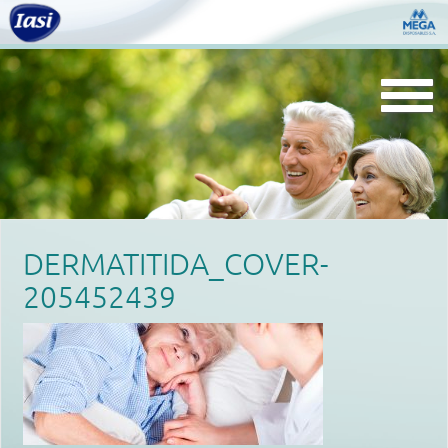
Togg
navi
DERMATITIDA_COVER-
205452439