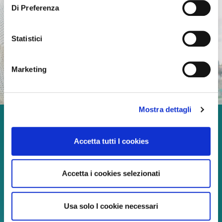
Di Preferenza
Statistici
Marketing
Mostra dettagli
Godetevi ogni momento
Accetta tutti I cookies
della vita!
Accetta i cookies selezionati
Continua a leggere
Usa solo I cookie necessari