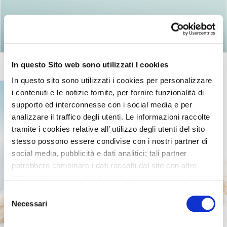
Ritorna agli articoli
In questo Sito web sono utilizzati I cookies
In questo sito sono utilizzati i cookies per personalizzare
i contenuti e le notizie fornite, per fornire funzionalità di
supporto ed interconnesse con i social media e per
analizzare il traffico degli utenti. Le informazioni raccolte
tramite i cookies relative all’ utilizzo degli utenti del sito
stesso possono essere condivise con i nostri partner di
social media, pubblicità e dati analitici; tali partner
potrebbero combinare i dati raccolti dal sito con altre
informazioni che gli utenti stessi hanno già condiviso con
essi o che loro già possiedono in quanto l’utente ha
Selezione
utilizzato uno o più dei loro servizi.
Necessari
del
consenso