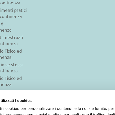
ncontinenza
imenti pratici
ncontinenza
ed
inenza
ti mestruali
ontinenza
io Fisico ed
inenza
 in se stessi
ontinenza
io Fisico ed
inenza
ilizzati I cookies
ti i cookies per personalizzare i contenuti e le notizie fornite, per
interconnesse con i social media e per analizzare il traffico degli