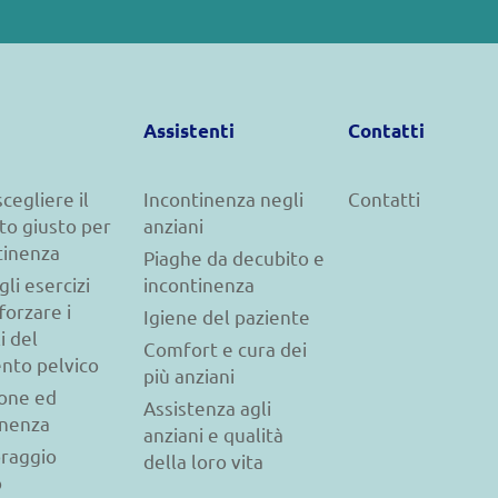
Assistenti
Contatti
cegliere il
Incontinenza negli
Contatti
to giusto per
anziani
tinenza
Piaghe da decubito e
gli esercizi
incontinenza
forzare i
Igiene del paziente
i del
Comfort e cura dei
nto pelvico
più anziani
ione ed
Assistenza agli
inenza
anziani e qualità
raggio
della loro vita
o