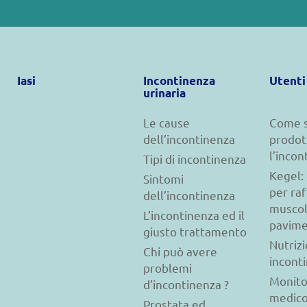
Iasi
Incontinenza
Utenti
urinaria
Le cause
Come s
dell’incontinenza
prodot
l’incon
Tipi di incontinenza
Kegel: 
Sintomi
per raf
dell’incontinenza
muscol
L’incontinenza ed il
pavime
giusto trattamento
Nutriz
Chi può avere
incont
problemi
Monito
d’incontinenza ?
medic
Prostata ed