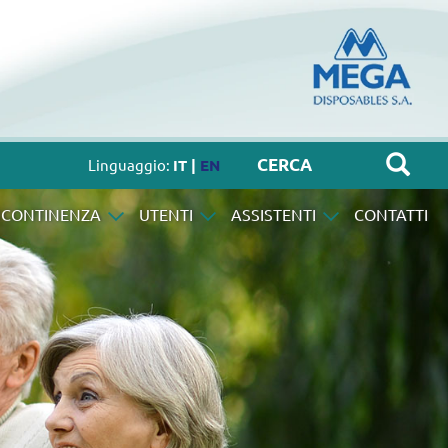
Linguaggio:
IT |
EN
NCONTINENZA
UTENTI
ASSISTENTI
CONTATTI