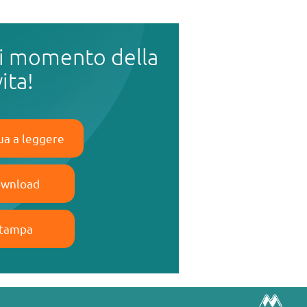
i momento della
vita!
ua a leggere
wnload
tampa