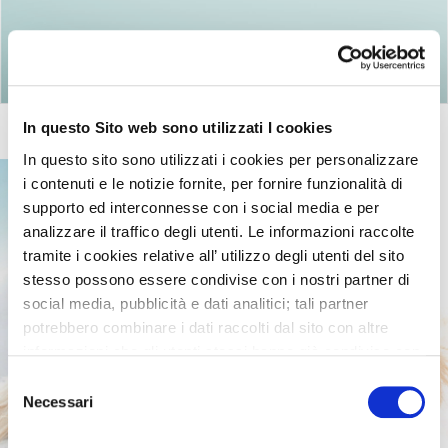
Ritorna agli articoli
In questo Sito web sono utilizzati I cookies
In questo sito sono utilizzati i cookies per personalizzare
i contenuti e le notizie fornite, per fornire funzionalità di
supporto ed interconnesse con i social media e per
analizzare il traffico degli utenti. Le informazioni raccolte
tramite i cookies relative all’ utilizzo degli utenti del sito
stesso possono essere condivise con i nostri partner di
social media, pubblicità e dati analitici; tali partner
potrebbero combinare i dati raccolti dal sito con altre
informazioni che gli utenti stessi hanno già condiviso con
essi o che loro già possiedono in quanto l’utente ha
Selezione
utilizzato uno o più dei loro servizi.
Necessari
del
consenso