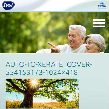
Togg
navi
AUTO-TO-XERATE_COVER-
554153173-1024×418