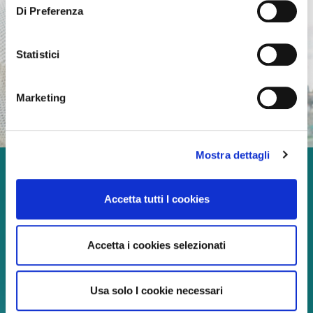
Di Preferenza
Statistici
Marketing
Mostra dettagli
Godetevi ogni momento
Accetta tutti I cookies
della vita!
Accetta i cookies selezionati
Continua a leggere
Usa solo I cookie necessari