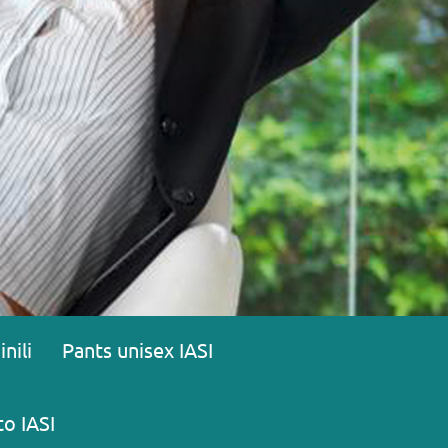
nili
Pants unisex IASI
to IASI