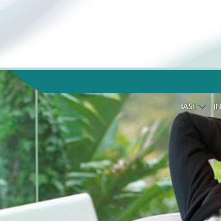
IASI
I