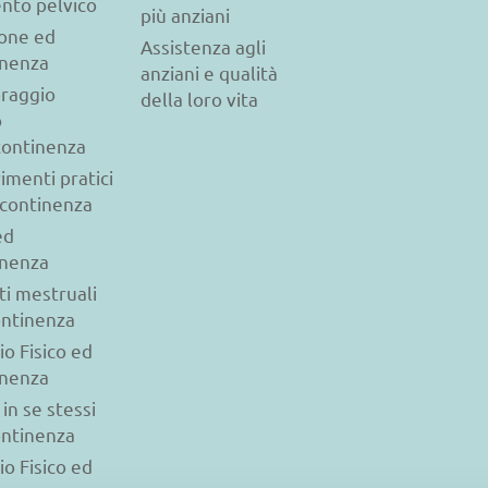
nto pelvico
più anziani
ione ed
Assistenza agli
inenza
anziani e qualità
raggio
della loro vita
o
ncontinenza
imenti pratici
ncontinenza
ed
inenza
ti mestruali
ontinenza
io Fisico ed
inenza
 in se stessi
ontinenza
io Fisico ed