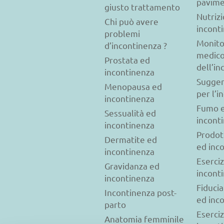
pavime
giusto trattamento
Nutriz
Chi può avere
incont
problemi
Monito
d’incontinenza ?
medic
Prostata ed
dell’i
incontinenza
Sugger
Menopausa ed
per l’i
incontinenza
Fumo 
Sessualità ed
incont
incontinenza
Prodot
Dermatite ed
ed inc
incontinenza
Eserciz
Gravidanza ed
incont
incontinenza
Fiducia
Incontinenza post-
ed inc
parto
Eserciz
Anatomia femminile