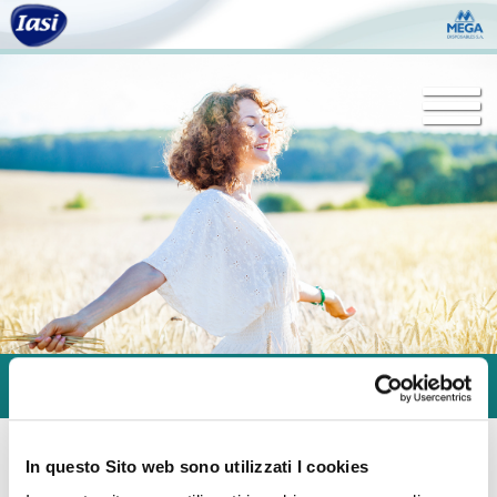
Togg
navi
In questo Sito web sono utilizzati I cookies
Sani Lady Sensitive Super