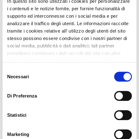
In questo sito sono utilizzati i cookies per personalizzare
i contenuti e le notizie fornite, per fornire funzionalità di
Pads for special uses
supporto ed interconnesse con i social media e per
analizzare il traffico degli utenti. Le informazioni raccolte
tramite i cookies relative all’ utilizzo degli utenti del sito
stesso possono essere condivise con i nostri partner di
social media, pubblicità e dati analitici; tali partner
potrebbero combinare i dati raccolti dal sito con altre
informazioni che gli utenti stessi hanno già condiviso con
Sani Lady Sensitive pads are specially
essi o che loro già possiedono in quanto l’utente ha
designed for light or moderate incontinence
Selezione
utilizzato uno o più dei loro servizi.
Necessari
and other special uses, such as post-partum
del
and post-surgery periods.
consenso
They have been designed for absorbency and
Di Preferenza
sensitive protection, and they are kind to the
skin.
Statistici
Length 440 mm
Absorbency >810 ml
Marketing