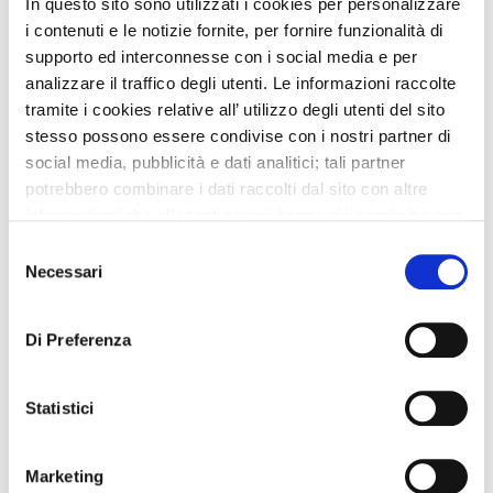
In questo sito sono utilizzati i cookies per personalizzare
i contenuti e le notizie fornite, per fornire funzionalità di
Pads for special uses
supporto ed interconnesse con i social media e per
analizzare il traffico degli utenti. Le informazioni raccolte
tramite i cookies relative all’ utilizzo degli utenti del sito
stesso possono essere condivise con i nostri partner di
social media, pubblicità e dati analitici; tali partner
potrebbero combinare i dati raccolti dal sito con altre
informazioni che gli utenti stessi hanno già condiviso con
Sani Lady Sensitive pads are specially
essi o che loro già possiedono in quanto l’utente ha
designed for light or moderate incontinence
Selezione
utilizzato uno o più dei loro servizi.
Necessari
and other special uses, such as post-partum
del
and post-surgery periods.
consenso
They have been designed for absorbency and
Di Preferenza
sensitive protection, and they are kind to the
skin.
Statistici
Length 280 mm
Absorbency >280 ml
Marketing