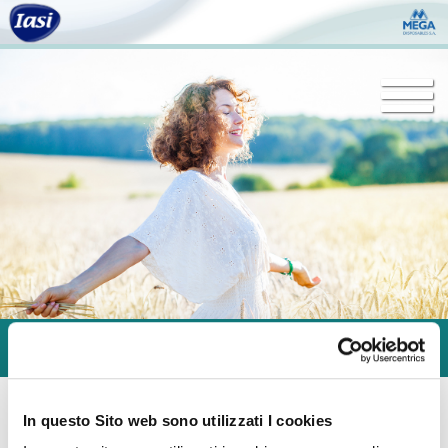
Togg
navi
In questo Sito web sono utilizzati I cookies
Sani Lady Sensitive Normal