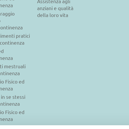
Assistenza agli
inenza
anziani e qualità
raggio
della loro vita
o
ncontinenza
imenti pratici
ncontinenza
ed
inenza
ti mestruali
ontinenza
io Fisico ed
inenza
 in se stessi
ontinenza
io Fisico ed
inenza