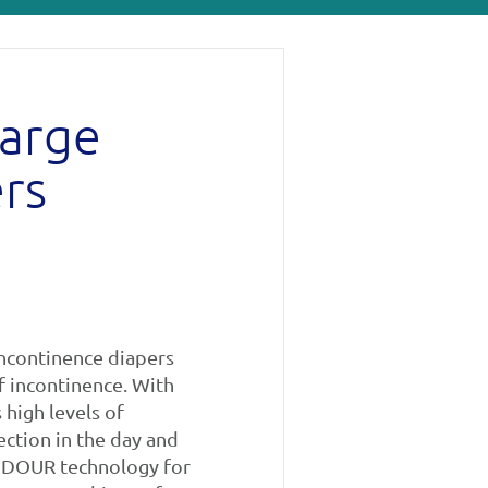
Large
rs
incontinence diapers
of incontinence. With
 high levels of
ction in the day and
-ODOUR technology for