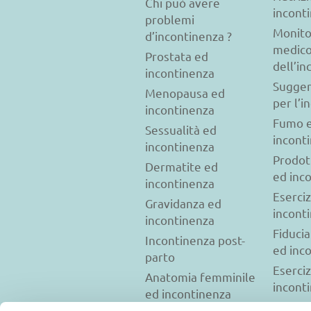
Chi può avere
incont
problemi
Monito
d’incontinenza ?
medic
Prostata ed
dell’i
incontinenza
Sugger
Menopausa ed
per l’i
incontinenza
Fumo 
Sessualità ed
incont
incontinenza
Prodot
Dermatite ed
ed inc
incontinenza
Eserciz
Gravidanza ed
incont
incontinenza
Fiducia
Incontinenza post-
ed inc
parto
Eserciz
Anatomia femminile
incont
ed incontinenza