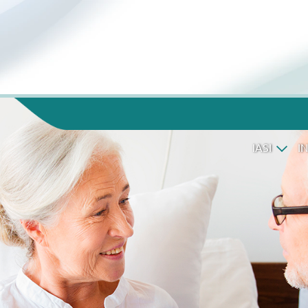
IASI
I