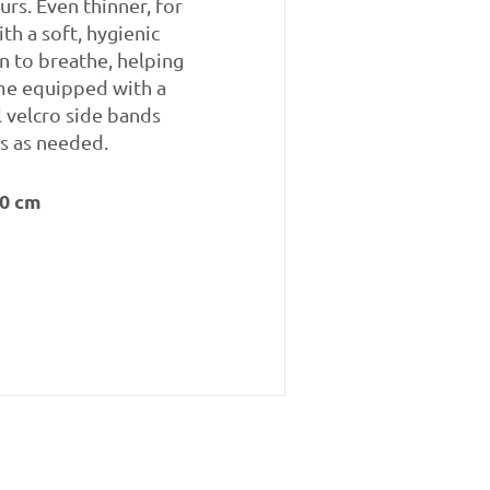
rs. Even thinner, for
th a soft, hygienic
in to breathe, helping
ome equipped with a
l velcro side bands
s as needed.
50 cm