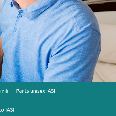
nili
Pants unisex IASI
to IASI