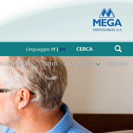
Linguaggio:
IT |
EN
NCONTINENZA
UTENTI
ASSISTENTI
CONTATTI