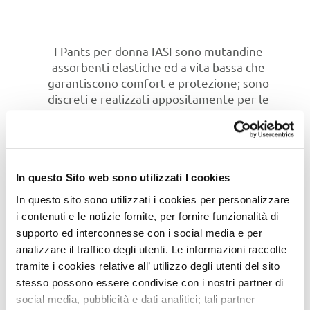
I Pants per donna IASI sono mutandine
assorbenti elastiche ed a vita bassa che
garantiscono comfort e protezione; sono
discreti e realizzati appositamente per le
donne.
Grazie alla nuova tecnologia elastica Comfi-Fit,
sono ancora più comodi da indossare, si
adattano perfettamente al corpo e lo
In questo Sito web sono utilizzati I cookies
seguono in ogni movimento.
In questo sito sono utilizzati i cookies per personalizzare
Lo strato superiore è in tessuto igienico e
i contenuti e le notizie fornite, per fornire funzionalità di
traspirante così la pelle può respirare,
supporto ed interconnesse con i social media e per
prevenendo le irritazioni. Il nucleo assicura un
analizzare il traffico degli utenti. Le informazioni raccolte
rapido assorbimento dei liquidi ed il controllo
tramite i cookies relative all’ utilizzo degli utenti del sito
degli odori. Sono leggermente profumati e
stesso possono essere condivise con i nostri partner di
disponibili in colore carne.
social media, pubblicità e dati analitici; tali partner
Dermatologicamente testati.