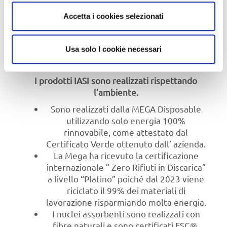
traspirante ed igienico.
Accetta i cookies selezionati
con risultati
Clinicamente testate
eccellenti nei laboratori Dermatest
(Germania).
Usa solo I cookie necessari
I prodotti IASI sono realizzati rispettando
l’ambiente.
Sono realizzati dalla MEGA Disposable
utilizzando solo energia 100%
rinnovabile, come attestato dal
Certificato Verde ottenuto dall’ azienda.
La Mega ha ricevuto la certificazione
internazionale ” Zero Rifiuti in Discarica”
a livello “Platino” poiché dal 2023 viene
riciclato il 99% dei materiali di
lavorazione risparmiando molta energia.
I nuclei assorbenti sono realizzati con
fibre naturali e sono certificati FSC®.